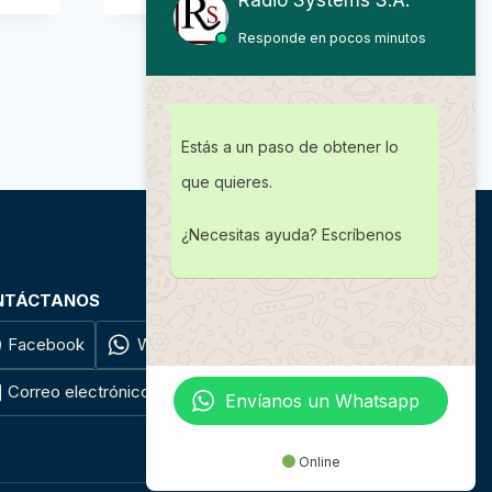
Responde en pocos minutos
Estás a un paso de obtener lo
que quieres.
¿Necesitas ayuda? Escríbenos
NTÁCTANOS
Facebook
WhatsApp
Teléfono
Correo electrónico
Envíanos un Whatsapp
Online