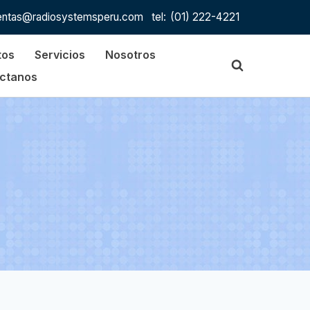
entas@radiosystemsperu.com
tel:
(01) 222-4221
tos
Servicios
Nosotros
ctanos