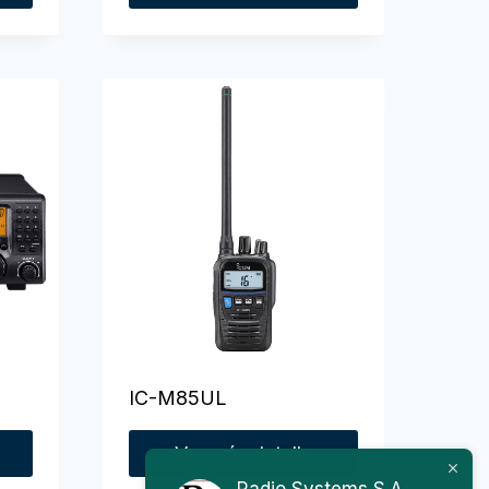
IC-M85UL
Ver más detalle
Radio Systems S.A.