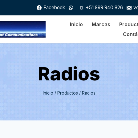
Facebook
+51 999 940 826
v
Inicio
Marcas
Produc
Contá
Radios
Inicio
/
Productos
/
Radios