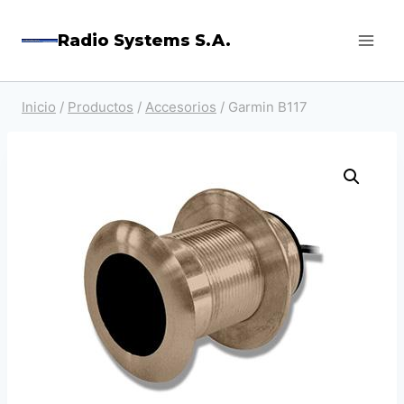
Saltar
Radio Systems S.A.
al
contenido
Inicio
/
Productos
/
Accesorios
/
Garmin B117