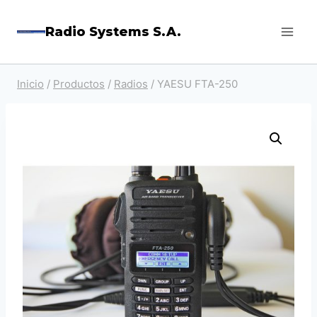
Saltar
Radio Systems S.A.
al
contenido
Inicio
/
Productos
/
Radios
/
YAESU FTA-250